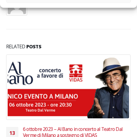
RELATED
POSTS
rto al Teatro Dal
Maggio 2018 – Con il tuo 5×1000
04
IDAS
#UnFuturoSuMisura per tutti i bam