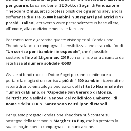
Theodora
per guarire.
Lo sanno bene i
32 Dottor Sogni
di
Fondazione
rende
Theodora Onlus
, artisti professionisti che ogni anno alleviano la
più
sofferenza di
oltre 35.000 bambini
in
38 reparti
pediatrici
di
17
forti
presidi italiani
, attraverso visite personalizzate in base all’età,
i
all’umore, alla condizione medica e familiare.
bambini
in
gno 2026 – Terrazze del
Fino al 29 marzo 2026 – Anziani
Per continuare a garantire queste visite speciali, Fondazione
: apertura serale
malati e fragili, VIDAS lancia
ospedale
Theodora lancia la campagna di sensibilizzazione e raccolta fondi
rdinaria per Fondazione
una campagna per rafforzare
“Un sorriso per i bambini in ospedale”
, che è possibile
Azzurri
l’assistenza domiciliare
sostenere
fino al 28 gennaio 2019
con un sms o una chiamata da
Marzo 17, 2026
rete fissa al
numero solidale 45583
.
no 2026 – Al Teatro
Grazie ai fondi raccolti i Dottor Sogni potranno continuare a
ini di Pavia il concerto
portare la magia di un sorriso a
più di 4.500 bambini
ricoverati nei
urale di UniON –
stra Nazionale
reparti di onco-ematologia pediatrica dell’
Istituto Nazionale dei
Tumori di Milano
, dell’
Ospedale San Gerardo di Monza
,
dell’
Istituto Gaslini di Genova
, del
Policlinico Umberto I di
Roma
e dell’
A.O.R.N. Santobono Pausilipon di Napoli
.
nto di Natale per
Per questo progetto Fondazione Theodora può contare sul
rn
sostegno della testimonial
Margherita Buy
, che ha prestato la
1, 2026
sua immagine per la campagna di comunicazione.