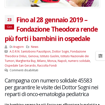
Fino al 28 gennaio 2019 –
23
Fondazione Theodora rende
Gen
più forti i bambini in ospedale
Di
Aragorn
News
A.O.R.N. Santobono Pausilipon
,
Dottor Sogni
,
Fondazione
Theodora Onlus
,
Genova
,
Istituto Gaslini
,
Istituto Nazionale dei
Tumori
,
Margherita Buy
,
Milano
,
Monza
,
Napoli
,
numero solidale
,
Ospedale San Gerardo
,
Raccolta Fondi
su
Commenti disabilitati
Fino
Campagna con numero solidale 45583
al
28
per garantire le visite dei Dottor Sogni nei
gennaio
reparti di onco-ematologia pediatrica
2019
–
Fondazione
Un bambino sereno ha più forza per affrontare la malattia e