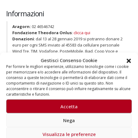
Informazioni
Aragorn:
02 46546742
Fondazione Theodora Onlus
:
clicca qui
Donazioni
: dal 13 al 28 gennaio 2019 si potranno donare 2
euro per ogni SMS inviato al 45583 da cellulare personale
Wind Tre, TIM, Vodafone, PosteMobile, Iliad, Coop Voce e
Tiscali. Il valore della donazione sarà di 5 euro per ciascuna
Gestisci Consenso Cookie
chiamata fatta allo stesso numero da rete fissa TWT,
Per fornire le migliori esperienze, utilizziamo tecnologie come i cookie
Convergenze e PosteMobile e di 5 o 10 euro per ciascuna
per memorizzare e/o accedere alle informazioni del dispositivo. Il
chiamata da rete fissa TIM, Wind Tre, Fastweb, Vodafone e
consenso a queste tecnologie ci permetterà di elaborare dati come il
Tiscali.
comportamento di navigazione o ID unici su questo sito. Non
acconsentire o ritirare il consenso può influire negativamente su alcune
caratteristiche e funzioni.
Accetta
Nega
Autore
Visualizza le preferenze
Aragorn