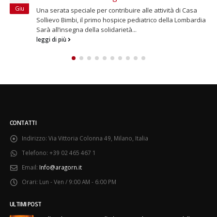
Mag
lle attività di Casa
Aragorn a fianco di HUMANA per sostene
iatrico della Lombardia
Paesi più poveri L'istruzione è l'arma 
abbiamo per cambiare...
leggi di più
CONTATTI
Indirizzo:
Via Vittoria Colonna 49, Milano, Italia
Telefono:
+39 02 465 467 1
Email:
Info@aragorn.it
Orari:
Lun - Ven / 9:00 AM - 6:00 PM
ULTIMI POST