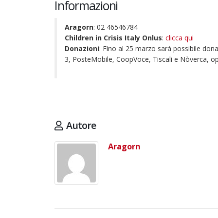
Informazioni
Aragorn
: 02 46546784
Children in Crisis Italy Onlus
:
clicca qui
Donazioni
: Fino al 25 marzo sarà possibile don
3, PosteMobile, CoopVoce, Tiscali e Nòverca, op
Autore
Aragorn
22 giugno 2026 – Terrazze del
Duomo: apertura serale
straordinaria per Fondazione
Cieli Azzurri