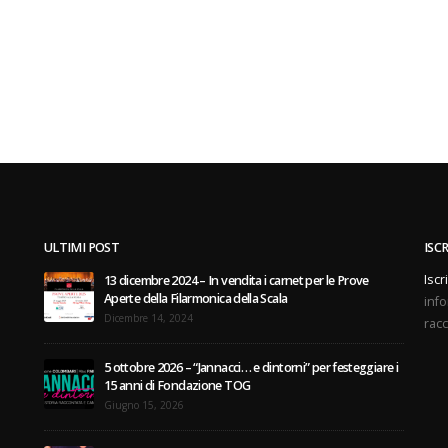
ULTIMI POST
ISC
Iscr
13 dicembre 2024 – In vendita i carnet per le Prove
Aperte della Filarmonica della Scala
info
Dicembre 14, 2024
racc
5 ottobre 2026 – “Jannacci… e dintorni” per festeggiare i
15 anni di Fondazione TOG
Giugno 15, 2026