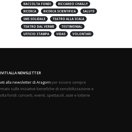
PREVENZIONE
PROVE APERTE
RACCOLTA FONDI
RICCARDO CHAILLY
RICERCA
RICERCA SCIENTIFICA
SALUTE
SMS SOLIDALE
TEATRO ALLA SCALA
TEATRO DAL VERME
TESTIMONIAL
UFFICIO STAMPA
VIDAS
VOLONTARI
RIVITI ALLA NEWSLETTER
iviti alla newsletter di Aragorn
per essere sempre
rmato sulle iniziative benefiche di sensibilizzazione e
olta fondi: concerti, eventi, spettacoli, aste e lotterie