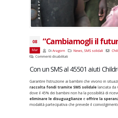
“Cambiamogli il futu
08
Mar
Di
Aragorn
News
,
SMS solidali
Chil
su
Commenti disabilitati
“Cambiamogli
Con un SMS al 45501 aiuti Childre
il
futuro.
Mandiamoli
Garantire l’istruzione ai bambini che vivono in situazi
a
raccolta fondi tramite SMS solidale
lanciata da C
scuola”
dove il 45% dei bambini non ha la possibilità di ric
eliminare le disuguaglianze
e
offrire la speran
modalità partecipativa che prevede il coinvolgimento d