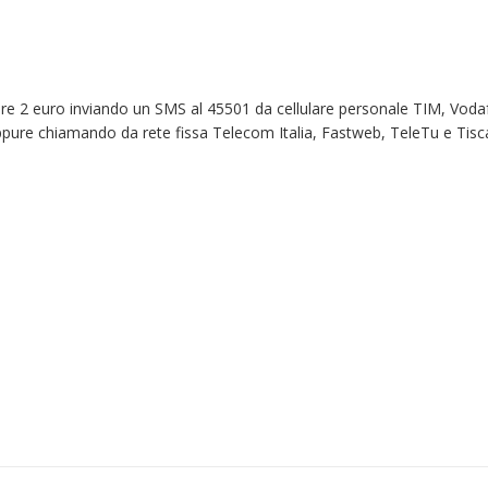
are 2 euro inviando un SMS al 45501 da cellulare personale TIM, Voda
pure chiamando da rete fissa Telecom Italia, Fastweb, TeleTu e Tisca
Fino al 29 marzo 2026 –
13 dicembre 2024 – 
Anziani malati e fragili, VIDAS
carnet per le Prove
lancia una campagna per
della Filarmonica de
rafforzare l’assistenza
Dicembre 14, 2024