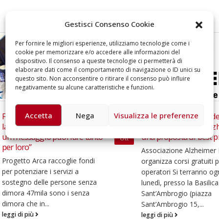
omiciliare
arzo 17, 2026
5 ottobre 2026 – “J
Gestisci Consenso Cookie
dintorni” per festeg
anni di Fondazion
Per fornire le migliori esperienze, utilizziamo tecnologie come i
Giugno 15, 2026
cookie per memorizzare e/o accedere alle informazioni del
dispositivo. Il consenso a queste tecnologie ci permetterà di
elaborare dati come il comportamento di navigazione o ID unici su
18 e 19 dicembre 20
questo sito. Non acconsentire o ritirare il consenso può influire
Doppio gospel bene
negativamente su alcune caratteristiche e funzioni.
sostenere Opera Ca
Ferrari
Giugno 15, 2026
Accetta
Nega
Visualizza le preferenze
Ottobre 2014 – Prendersi
“L’Allegria è contagiosa
18
cura del malato di Alzheimer:
aiutaci a diffonderla!”
una proposta di best practice
Mag
SMS solidale di Fondazi
Associazione Alzheimer Milano
Mike per contribuire al 
organizza corsi gratuiti per gli
“Casa Allegria” Allegria e
operatori Si terranno ogni
formazione sono gli ingr
lunedì, presso la Basilica di
principali che accomunano
Sant’Ambrogio (piazza
leggi di più
Sant’Ambrogio 15,...
leggi di più