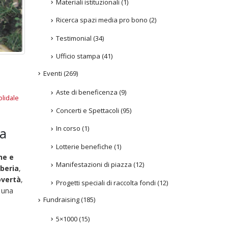
Materiali istituzionali
(1)
Ricerca spazi media pro bono
(2)
Testimonial
(34)
Ufficio stampa
(41)
Eventi
(269)
Aste di beneficenza
(9)
lidale
Concerti e Spettacoli
(95)
In corso
(1)
ia
Lotterie benefiche
(1)
ne e
Manifestazioni di piazza
(12)
iberia
,
overtà
,
Progetti speciali di raccolta fondi
(12)
o una
Fundraising
(185)
5×1000
(15)