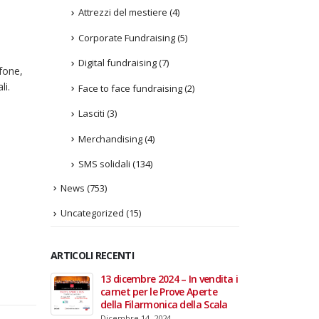
Attrezzi del mestiere
(4)
Corporate Fundraising
(5)
Digital fundraising
(7)
fone,
li.
Face to face fundraising
(2)
Lasciti
(3)
Merchandising
(4)
SMS solidali
(134)
News
(753)
Uncategorized
(15)
ARTICOLI RECENTI
In vendita i
22 giugno 2026 – Terrazze del
Fino a
 Aperte
Duomo: apertura serale
Anzian
lla Scala
straordinaria per Fondazione
lanci
Cieli Azzurri
raffor