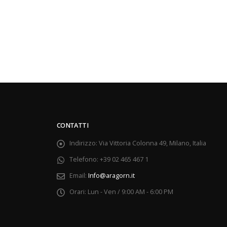
CONTATTI
Indirizzo:
Via Vittoria Colonna 49, Milano, Italia
Telefono:
+39 02 465 467 1
Email:
Info@aragorn.it
Orari:
Lun - Ven / 9:00 AM - 6:00 PM