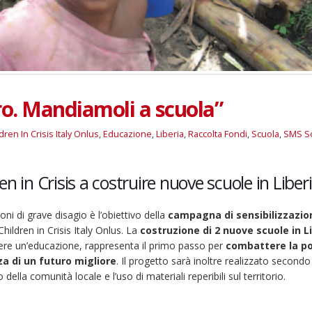
ro. Mandiamoli a scuola”
dren In Crisis Italy Onlus
,
Educazione
,
Liberia
,
Raccolta Fondi
,
Scuola
,
SMS So
n in Crisis a costruire nuove scuole in Liber
oni di grave disagio è l’obiettivo della
campagna di sensibilizzazio
hildren in Crisis Italy Onlus. La
costruzione di 2 nuove scuole in L
evere un’educazione, rappresenta il primo passo per
combattere la p
za di un futuro migliore
. Il progetto sarà inoltre realizzato second
ella comunità locale e l’uso di materiali reperibili sul territorio.