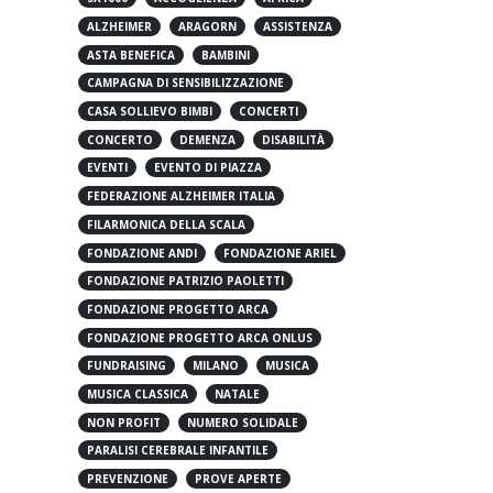
leggi di più
5X1000
ACCOGLIENZA
AFRICA
ALZHEIMER
ARAGORN
ASSISTENZA
ASTA BENEFICA
BAMBINI
CAMPAGNA DI SENSIBILIZZAZIONE
CASA SOLLIEVO BIMBI
CONCERTI
CONCERTO
DEMENZA
DISABILITÀ
EVENTI
EVENTO DI PIAZZA
FEDERAZIONE ALZHEIMER ITALIA
FILARMONICA DELLA SCALA
FONDAZIONE ANDI
FONDAZIONE ARIEL
FONDAZIONE PATRIZIO PAOLETTI
FONDAZIONE PROGETTO ARCA
FONDAZIONE PROGETTO ARCA ONLUS
FUNDRAISING
MILANO
MUSICA
MUSICA CLASSICA
NATALE
NON PROFIT
NUMERO SOLIDALE
PARALISI CEREBRALE INFANTILE