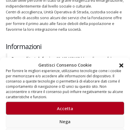
sociali delle persone in stato di grave indigenza ed emarginazione,
indipendentemente dal livello sociale o culturale.
Centri di accoglienza, Unità Operativa di Strada, custodia sociale e
sportello di ascolto sono alcuni dei servizi che la Fondazione offre
per fornire il primo aiuto alle fasce deboli della popolazione e
favorirne la loro integrazione nella società.
Informazioni
Prevendita telefonica
: 02 465467467 | lunedì-venerdì |
orari 10.00-13.00 / 14.00-17.00
Gestisci Consenso Cookie
Prevendite online
:
www.vivaticket.it
Per fornire le migliori esperienze, utilizziamo tecnologie come i cookie
Prezzo biglietti
: da 10 a 300 euro – escluse commissioni di
per memorizzare e/o accedere alle informazioni del dispositivo. Il
consenso a queste tecnologie ci permetterà di elaborare dati come il
servizio; 2 file di platea riservate ai giovani under 18 al
comportamento di navigazione o ID unici su questo sito. Non
prezzo speciale di 20 euro
acconsentire o ritirare il consenso può influire negativamente su alcune
Pianta di platea e galleria
:
clicca qui
caratteristiche e funzioni.
Pianta dei palchi
:
clicca qui
Fondazione Progetto Arca Onlus
:
clicca qui
Accetta
Nega