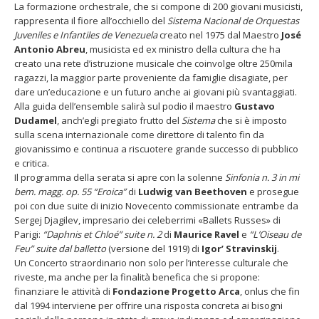
La formazione orchestrale, che si compone di 200 giovani musicisti,
Venezuela
rappresenta il fiore all’occhiello del
Sistema Nacional de Orquestas
diretta
Juveniles e Infantiles de Venezuela
creato nel 1975 dal Maestro
José
da
Antonio Abreu
, musicista ed ex ministro della cultura che ha
Gustavo
creato una rete d’istruzione musicale che coinvolge oltre 250mila
Dudamel
ragazzi, la maggior parte proveniente da famiglie disagiate, per
dare un’educazione e un futuro anche ai giovani più svantaggiati.
22 giugno 2026 – Terrazze del
Fino al 29 marzo 2026 – Anzi
Duomo: apertura serale
malati e fragili, VIDAS lanci
Alla guida dell’ensemble salirà sul podio il maestro
Gustavo
straordinaria per Fondazione
una campagna per rafforza
Dudamel
, anch’egli pregiato frutto del
Sistema
che si è imposto
Cieli Azzurri
l’assistenza domiciliare
sulla scena internazionale come direttore di talento fin da
 28, 2026
Marzo 17, 2026
giovanissimo e continua a riscuotere grande successo di pubblico
e critica.
3 giugno 2026 – Al Teatro
Il programma della serata si apre con la solenne
Sinfonia n. 3 in mi
Fraschini di Pavia il concerto
bem. magg. op. 55
“Eroica”
di
Ludwig van Beethoven
e prosegue
inaugurale di UniON –
poi con due suite di inizio Novecento commissionate entrambe da
Orchestra Nazionale
Sergej Djagilev, impresario dei celeberrimi «Ballets Russes» di
rsitaria
Parigi:
“Daphnis et Chloé” suite n. 2
di
Maurice Ravel
e
“L’Oiseau de
 13, 2026
Feu”
suite dal balletto
(versione del 1919) di
Igor’ Stravinskij
.
Un Concerto straordinario non solo per l’interesse culturale che
Un evento di Natale per
riveste, ma anche per la finalità benefica che si propone:
Aragorn
finanziare le attività di
Fondazione Progetto Arca
, onlus che fin
Aprile 1, 2026
dal 1994 interviene per offrire una risposta concreta ai bisogni