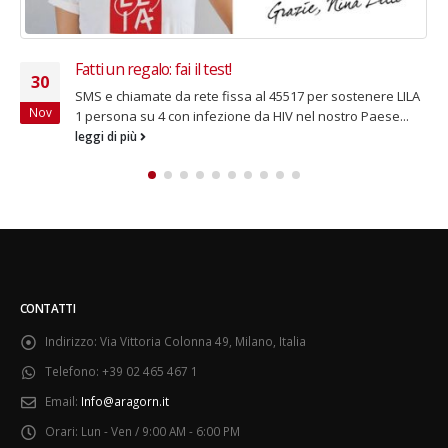
Fatti un regalo: fai il test!
30
SMS e chiamate da rete fissa al 45517 per sostenere LILA
Nov
1 persona su 4 con infezione da HIV nel nostro Paese...
leggi di più
CONTATTI
Indirizzo:
Via Vittoria Colonna 49, Milano, Italia
Telefono:
+39 02 465 467 1
Email:
Info@aragorn.it
Orari:
Lun - Ven / 9:00 AM - 6:00 PM