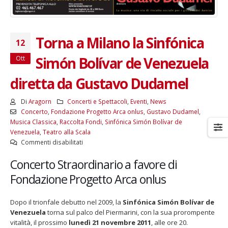
Torna a Milano la Sinfónica
12
Simón Bolívar de Venezuela
Ott
diretta da Gustavo Dudamel
Di
Aragorn
Concerti e Spettacoli
,
Eventi
,
News
Concerto
,
Fondazione Progetto Arca onlus
,
Gustavo Dudamel
,
Musica Classica
,
Raccolta Fondi
,
Sinfónica Simón Bolívar de
Venezuela
,
Teatro alla Scala
su
Commenti disabilitati
Torna
Concerto Straordinario a favore di
a
Milano
Fondazione Progetto Arca onlus
la
Sinfónica
Dopo il trionfale debutto nel 2009, la
Sinfónica Simón Bolívar de
Simón
Venezuela
torna sul palco del Piermarini, con la sua prorompente
Bolívar
vitalità, il prossimo
lunedì 21 novembre 2011
, alle ore 20.
de