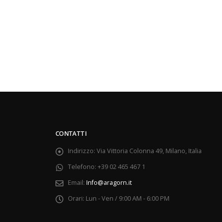
CONTATTI
Indirizzo:
Via Vittoria Colonna 49, Milano, Italia
Telefono:
+39 02 465 467 1
Email:
Info@aragorn.it
Orari:
Lun - Ven / 9:00 AM - 6:00 PM