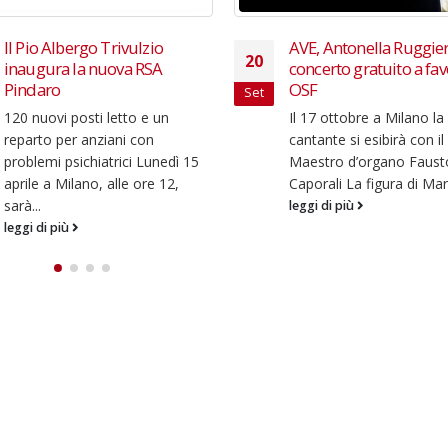
Il Pio Albergo Trivulzio
AVE, Antonella Ruggier
20
inaugura la nuova RSA
concerto gratuito a fav
Pindaro
OSF
Set
120 nuovi posti letto e un
Il 17 ottobre a Milano la
reparto per anziani con
cantante si esibirà con il
problemi psichiatrici Lunedì 15
Maestro d’organo Faust
aprile a Milano, alle ore 12,
Caporali La figura di Maria
sarà...
leggi di più
leggi di più