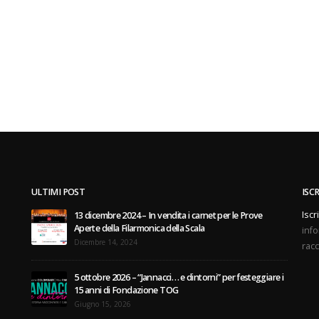
ULTIMI POST
ISC
Iscr
13 dicembre 2024 – In vendita i carnet per le Prove
Aperte della Filarmonica della Scala
info
Dicembre 14, 2024
racc
5 ottobre 2026 – “Jannacci… e dintorni” per festeggiare i
15 anni di Fondazione TOG
Giugno 15, 2026