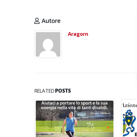
d
Maggio 28, 2026
M
Autore
3 giugno 2026 – Al Teatro
Fraschini di Pavia il concerto
inaugurale di UniON –
Aragorn
Orchestra Nazionale
Universitaria
Maggio 13, 2026
Un evento di Natale per
Aragorn
Aprile 1, 2026
RELATED
POSTS