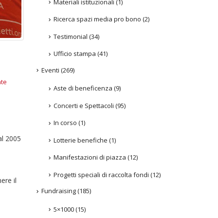
Materiali istituzionali
(1)
Ricerca spazi media pro bono
(2)
Testimonial
(34)
Ufficio stampa
(41)
Eventi
(269)
nte
Aste di beneficenza
(9)
Concerti e Spettacoli
(95)
In corso
(1)
al 2005
Lotterie benefiche
(1)
Manifestazioni di piazza
(12)
Progetti speciali di raccolta fondi
(12)
ere il
Fundraising
(185)
5×1000
(15)