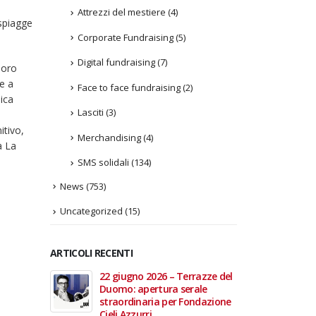
Attrezzi del mestiere
(4)
 spiagge
Corporate Fundraising
(5)
Digital fundraising
(7)
 loro
re a
Face to face fundraising
(2)
ica
Lasciti
(3)
itivo,
Merchandising
(4)
à La
SMS solidali
(134)
News
(753)
Uncategorized
(15)
ARTICOLI RECENTI
In vendita i
22 giugno 2026 – Terrazze del
Fino a
 Aperte
Duomo: apertura serale
Anzian
lla Scala
straordinaria per Fondazione
lanci
Cieli Azzurri
raffor