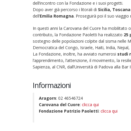
dell’incontro con la Fondazione e i suoi progetti.
Dopo aver già percorso i litorali di
Sicilia,
Toscan
dell’
Emilia Romagna
. Proseguirà poi il suo viaggio
In questi anni la Carovana del Cuore ha mobilitato o
contributo, la Fondazione Paoletti ha realizzato
25 
sostegno delle popolazioni colpite dal sisma nelle 
Democratica del Congo, Israele, Haiti, India, Nepal
La Fondazione, inoltre, ha avviato numerosi
studi 
l’apprendimento, l’attenzione, il movimento, la resilie
Sapienza, al CNR, dall’Università di Padova alla Bar Il
Informazioni
Aragorn
: 02 46546724
Carovana del Cuore
:
clicca qui
Fondazione Patrizio Paoletti
:
clicca qui
22 giugno 2026 – Terrazze del
Duomo: apertura serale
straordinaria per Fondazione
Cieli Azzurri