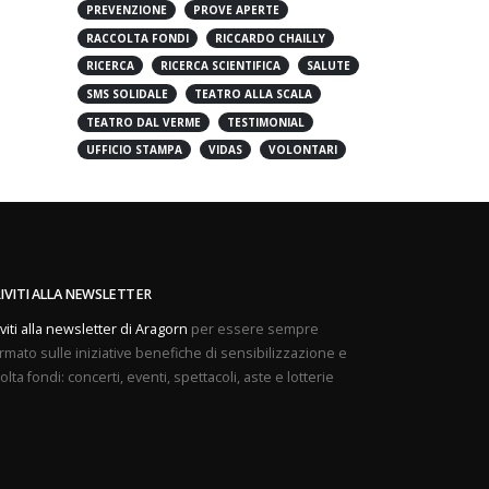
PREVENZIONE
PROVE APERTE
RACCOLTA FONDI
RICCARDO CHAILLY
RICERCA
RICERCA SCIENTIFICA
SALUTE
SMS SOLIDALE
TEATRO ALLA SCALA
TEATRO DAL VERME
TESTIMONIAL
UFFICIO STAMPA
VIDAS
VOLONTARI
RIVITI ALLA NEWSLETTER
iviti alla newsletter di Aragorn
per essere sempre
rmato sulle iniziative benefiche di sensibilizzazione e
olta fondi: concerti, eventi, spettacoli, aste e lotterie