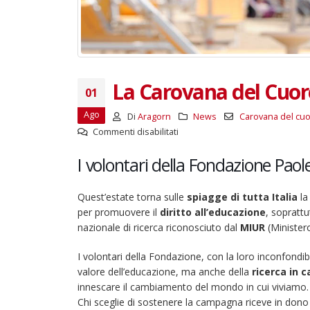
La Carovana del Cuore
01
Ago
Di
Aragorn
News
Carovana del cu
su
Commenti disabilitati
La
I volontari della Fondazione Paol
Carovana
del
Cuore
Quest’estate torna sulle
spiagge di tutta Italia
l
sulle
per promuovere il
diritto all’educazione
, soprattu
spiagge
nazionale di ricerca riconosciuto dal
MIUR
(Ministero
italiane
I volontari della Fondazione, con la loro inconfondib
valore dell’educazione, ma anche della
ricerca in 
innescare il cambiamento del mondo in cui viviamo.
Chi sceglie di sostenere la campagna riceve in dono 