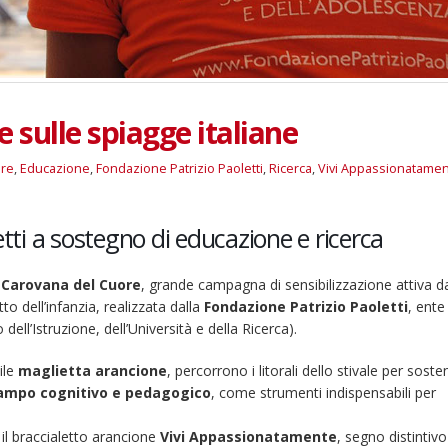
 sulle spiagge italiane
ore
,
Educazione
,
Fondazione Patrizio Paoletti
,
Ricerca
,
Vivi Appassionatame
etti a sostegno di educazione e ricerca
a
Carovana del Cuore
, grande campagna di sensibilizzazione attiva d
tto dell’infanzia, realizzata dalla
Fondazione Patrizio Paoletti
, ente
 dell’Istruzione, dell’Università e della Ricerca).
ile
maglietta arancione
, percorrono i litorali dello stivale per sosten
campo cognitivo e pedagogico
, come strumenti indispensabili per
il braccialetto arancione
Vivi Appassionatamente
, segno distintivo