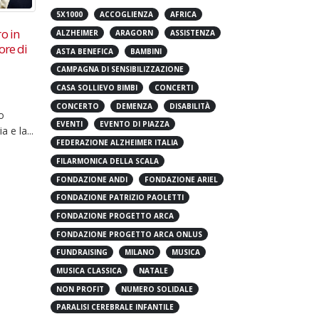
5X1000
ACCOGLIENZA
AFRICA
o in
Irene Grandi e Stefano Bollani
Gold 
ALZHEIMER
ARAGORN
ASSISTENZA
23
01
ore di
in concerto per
per i
ASTA BENEFICA
BAMBINI
Bambinisenzasbarre Onlus
Nov
Mar
Fonda
CAMPAGNA DI SENSIBILIZZAZIONE
Al Teatro della Luna, l’unica
ricer
CASA SOLLIEVO BIMBI
CONCERTI
tappa milanese del tour
solid
CONCERTO
DEMENZA
DISABILITÀ
o
nazionale Il prossimo 18
tutto
EVENTI
EVENTO DI PIAZZA
 e la...
dicembre alle ore 21 Irene
bambin
FEDERAZIONE ALZHEIMER ITALIA
Grandi e Stefano...
leggi 
leggi di più
FILARMONICA DELLA SCALA
FONDAZIONE ANDI
FONDAZIONE ARIEL
FONDAZIONE PATRIZIO PAOLETTI
FONDAZIONE PROGETTO ARCA
FONDAZIONE PROGETTO ARCA ONLUS
FUNDRAISING
MILANO
MUSICA
MUSICA CLASSICA
NATALE
NON PROFIT
NUMERO SOLIDALE
PARALISI CEREBRALE INFANTILE