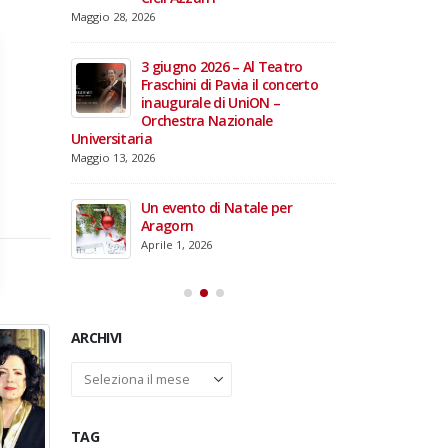
domiciliare
Maggio 28, 2026
Marzo 17, 2026
annacci… e
giare i 15
3 giugno 2026 – Al Teatro
e TOG
Fraschini di Pavia il concerto
inaugurale di UniON –
Orchestra Nazionale
Universitaria
26 –
Maggio 13, 2026
fico per
rdinal
Un evento di Natale per
Aragorn
Aprile 1, 2026
ARCHIVI
Archivi
TAG