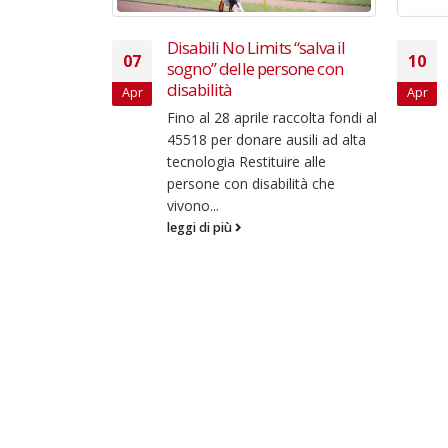
dovrebbe
Disabili No Limits “salva il
07
10
sogno” delle persone con
disabilità
Apr
Apr
9 aiuti il
Fino al 28 aprile raccolta fondi al
are
45518 per donare ausili ad alta
ofilo online
tecnologia Restituire alle
stato
persone con disabilità che
vivono...
leggi di più