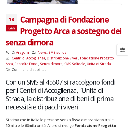
Campagna di Fondazione
18
Progetto Arca a sostegno dei
Gen
senza dimora
Di
Aragorn
News
,
SMS solidali
Centri di Accoglienza
,
Distribuzione viveri
,
Fondazione Progetto
Arca
,
Raccolta Fondi
,
Senza dimora
,
SMS Solidale
,
Unità di Strada
su
Commenti disabilitati
Campagna
Con un SMS al 45507 si raccolgono fondi
di
Fondazione
per i Centri di Accoglienza, l’Unità di
Progetto
Strada, la distribuzione di beni di prima
Arca
a
necessità e di pacchi viveri
sostegno
dei
Si stima che in Italia le persone senza fissa dimora siano tra le
senza
50mila e le 60mila unità. A loro si rivolge
Fondazione Progetto
dimora