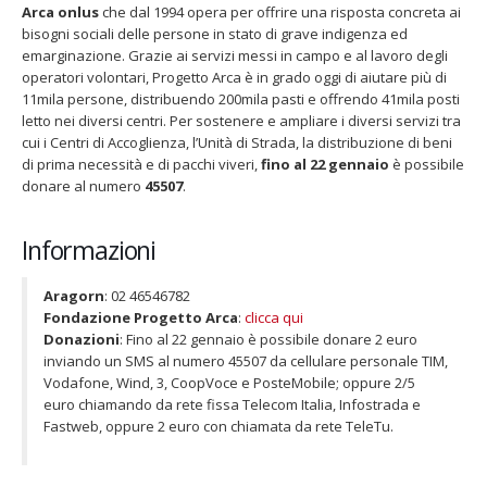
Arca onlus
che dal 1994 opera per offrire una risposta concreta ai
bisogni sociali delle persone in stato di grave indigenza ed
emarginazione. Grazie ai servizi messi in campo e al lavoro degli
operatori volontari, Progetto Arca è in grado oggi di aiutare più di
11mila persone, distribuendo 200mila pasti e offrendo 41mila posti
letto nei diversi centri. Per sostenere e ampliare i diversi servizi tra
cui i Centri di Accoglienza, l’Unità di Strada, la distribuzione di beni
Fino al 29 marzo 2026 – Anziani
13 dicembre 2024 – In ven
malati e fragili, VIDAS lancia
carnet per le Prove Aper
di prima necessità e di pacchi viveri,
fino al 22 gennaio
è possibile
una campagna per rafforzare
della Filarmonica della 
donare al numero
45507
.
l’assistenza domiciliare
Dicembre 14, 2024
rzo 17, 2026
Informazioni
5 ottobre 2026 – “Jannacc
dintorni” per festeggiare
anni di Fondazione TOG
Aragorn
: 02 46546782
Giugno 15, 2026
Fondazione Progetto Arca
:
clicca qui
Donazioni
: Fino al 22 gennaio è possibile donare 2 euro
18 e 19 dicembre 2026 – 
inviando un SMS al numero 45507 da cellulare personale TIM,
gospel benefico per sos
Vodafone, Wind, 3, CoopVoce e PosteMobile; oppure 2/5
Opera Cardinal Ferrari
euro chiamando da rete fissa Telecom Italia, Infostrada e
Giugno 15, 2026
Fastweb, oppure 2 euro con chiamata da rete TeleTu.