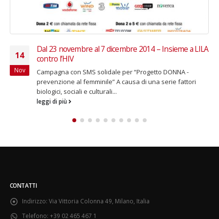
LA
Ottobre 2018 – Under 30: abbonamenti speciali per i
30
concerti della Filarmonica della Scala
Ott
Nuove “formule giovani” per seguire la stagione a prezzi
agevolati Chailly, Gergiev, Chung, Gatti, Mariotti, Harding: è
una parata di stelle...
leggi di più
CONTATTI
Indirizzo:
Via Vittoria Colonna 49, Milano, Italia
Telefono:
+39 02 465 467 1