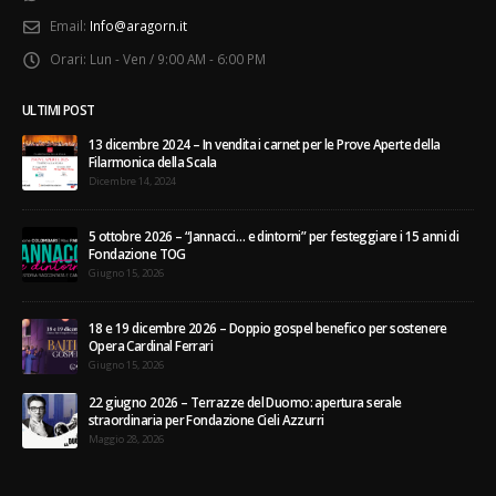
Email:
Info@aragorn.it
Orari:
Lun - Ven / 9:00 AM - 6:00 PM
ULTIMI POST
13 dicembre 2024 – In vendita i carnet per le Prove Aperte della
Filarmonica della Scala
Dicembre 14, 2024
5 ottobre 2026 – “Jannacci… e dintorni” per festeggiare i 15 anni di
Fondazione TOG
Giugno 15, 2026
18 e 19 dicembre 2026 – Doppio gospel benefico per sostenere
Opera Cardinal Ferrari
Giugno 15, 2026
22 giugno 2026 – Terrazze del Duomo: apertura serale
straordinaria per Fondazione Cieli Azzurri
Maggio 28, 2026