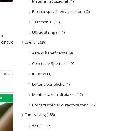
Materiali istituzionali
(1)
Ricerca spazi media pro bono
(2)
Testimonial
(34)
Ufficio stampa
(41)
la
i cinque
Eventi
(269)
Aste di beneficenza
(9)
Concerti e Spettacoli
(95)
In corso
(1)
 PIÙ...
Lotterie benefiche
(1)
Manifestazioni di piazza
(12)
Progetti speciali di raccolta fondi
(12)
Fundraising
(185)
5×1000
(15)