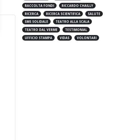
PREVENZIONE
PROVE APERTE
RACCOLTA FONDI
RICCARDO CHAILLY
RICERCA
RICERCA SCIENTIFICA
SALUTE
SMS SOLIDALE
TEATRO ALLA SCALA
TEATRO DAL VERME
TESTIMONIAL
UFFICIO STAMPA
VIDAS
VOLONTARI