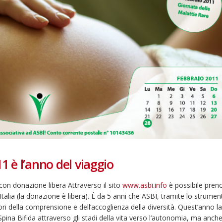
1 è l’anno del viaggio
 con donazione libera Attraverso il sito
www.asbi.info
è possibile preno
Fino al 29 marzo 2026 –
13 dicembre 2024 – 
talia (la donazione è libera). È da 5 anni che ASBI, tramite lo strumen
Anziani malati e fragili, VIDAS
carnet per le Prove
ori della comprensione e dell’accoglienza della diversità. Quest’anno la
lancia una campagna per
della Filarmonica de
Spina Bifida attraverso gli stadi della vita verso l’autonomia, ma anche.
rafforzare l’assistenza
Dicembre 14, 2024