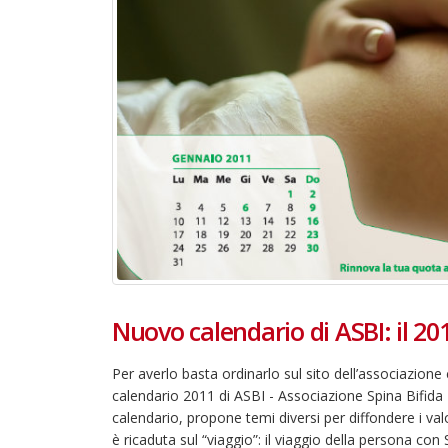
Nuovo calendario di ASBI: il 201
Per averlo basta ordinarlo sul sito dell’associazione
22 giugno 2026 – Terrazze del
calendario 2011 di ASBI - Associazione Spina Bifida I
Duomo: apertura serale
calendario, propone temi diversi per diffondere i val
straordinaria per Fondazione
è ricaduta sul “viaggio”: il viaggio della persona con 
Cieli Azzurri