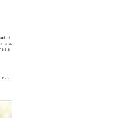
ontari
n crisi.
nale al
 PIÙ...