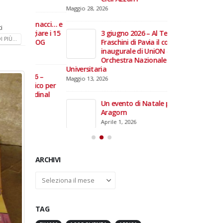
domiciliare
Maggio 28, 2026
Marzo 17, 2026
annacci… e
i
giare i 15
3 giugno 2026 – Al Teatro
 PIÙ...
e TOG
Fraschini di Pavia il concerto
inaugurale di UniON –
Orchestra Nazionale
Universitaria
26 –
Maggio 13, 2026
fico per
rdinal
Un evento di Natale per
Aragorn
Aprile 1, 2026
ARCHIVI
Archivi
TAG