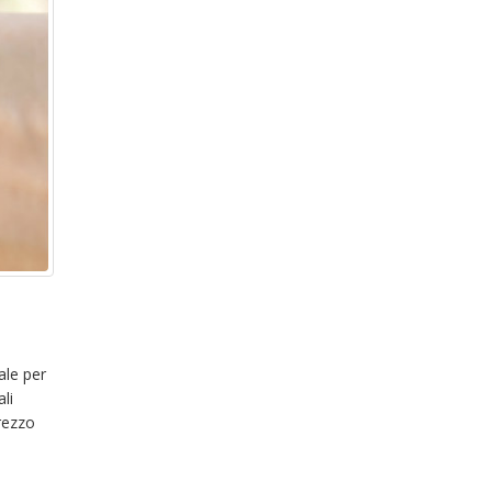
ale per
ali
prezzo