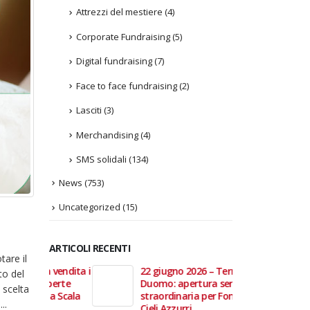
Attrezzi del mestiere
(4)
Corporate Fundraising
(5)
Digital fundraising
(7)
Face to face fundraising
(2)
Lasciti
(3)
Merchandising
(4)
SMS solidali
(134)
News
(753)
Uncategorized
(15)
ARTICOLI RECENTI
tare il
In vendita i
22 giugno 2026 – Terrazze del
Fino a
to del
 Aperte
Duomo: apertura serale
Anzian
 scelta
lla Scala
straordinaria per Fondazione
lanci
..
Cieli Azzurri
raffor