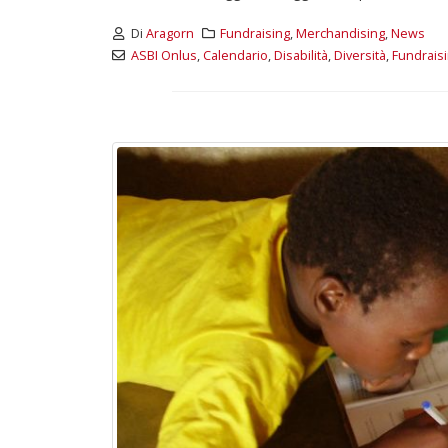
d
Maggio 28, 2026
Di
Aragorn
Fundraising
,
Merchandising
,
News
M
ASBI Onlus
,
Calendario
,
Disabilità
,
Diversità
,
Fundrais
3 giugno 2026 – Al Teatro
Fraschini di Pavia il concerto
inaugurale di UniON –
Orchestra Nazionale
Universitaria
Maggio 13, 2026
Un evento di Natale per
Aragorn
Aprile 1, 2026