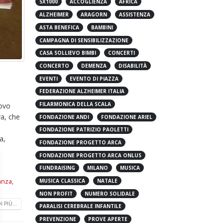
5X1000
ACCOGLIENZA
AFRICA
ALZHEIMER
ARAGORN
ASSISTENZA
ASTA BENEFICA
BAMBINI
CAMPAGNA DI SENSIBILIZZAZIONE
CASA SOLLIEVO BIMBI
CONCERTI
CONCERTO
DEMENZA
DISABILITÀ
EVENTI
EVENTO DI PIAZZA
FEDERAZIONE ALZHEIMER ITALIA
uovo
FILARMONICA DELLA SCALA
va, che
FONDAZIONE ANDI
FONDAZIONE ARIEL
a,
FONDAZIONE PATRIZIO PAOLETTI
FONDAZIONE PROGETTO ARCA
FONDAZIONE PROGETTO ARCA ONLUS
FUNDRAISING
MILANO
MUSICA
anza
,
MUSICA CLASSICA
NATALE
NON PROFIT
NUMERO SOLIDALE
 PIÙ...
PARALISI CEREBRALE INFANTILE