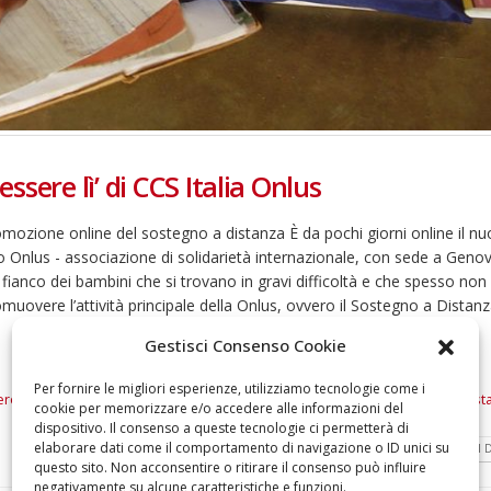
sere lì’ di CCS Italia Onlus
zione online del sostegno a distanza È da pochi giorni online il n
o Onlus - associazione di solidarietà internazionale, con sede a Geno
anco dei bambini che si trovano in gravi difficoltà e che spesso non
muovere l’attività principale della Onlus, ovvero il Sostegno a Distanz
Gestisci Consenso Cookie
Per fornire le migliori esperienze, utilizziamo tecnologie come i
e lì
,
Digital
,
Mozambico
,
Nepal
,
Solidarietà Internazionale
,
Sostegno a dist
cookie per memorizzare e/o accedere alle informazioni del
dispositivo. Il consenso a queste tecnologie ci permetterà di
elaborare dati come il comportamento di navigazione o ID unici su
LEGGI DI
questo sito. Non acconsentire o ritirare il consenso può influire
negativamente su alcune caratteristiche e funzioni.