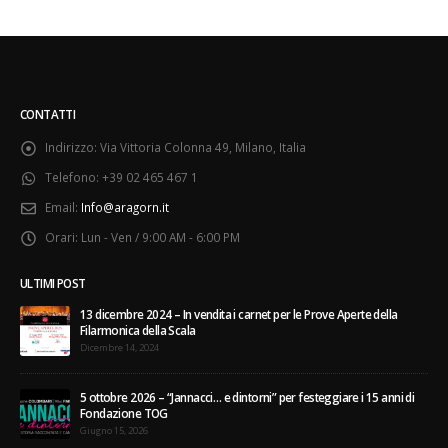
CONTATTI
Indirizzo:
Via Vittoria Colonna 49, Milano, Italia
Telefono:
+39 02 465 467 1
Email:
Info@aragorn.it
Orari:
Lun - Ven / 9:00 AM - 6:00 PM
ULTIMI POST
13 dicembre 2024 – In vendita i carnet per le Prove Aperte della
Filarmonica della Scala
Dicembre 14, 2024
5 ottobre 2026 – “Jannacci… e dintorni” per festeggiare i 15 anni di
Fondazione TOG
Giugno 15, 2026