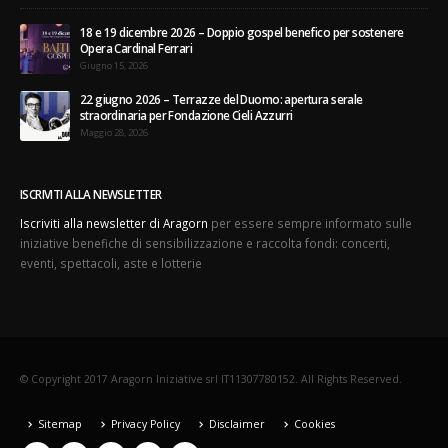
18 e 19 dicembre 2026 – Doppio gospel benefico per sostenere
Opera Cardinal Ferrari
Giugno 15, 2026
22 giugno 2026 – Terrazze del Duomo: apertura serale
straordinaria per Fondazione Cieli Azzurri
Maggio 28, 2026
ISCRIVITI ALLA NEWSLETTER
Iscriviti alla newsletter di Aragorn
per essere sempre informato sulle
iniziative benefiche di sensibilizzazione e raccolta fondi: concerti,
eventi, spettacoli, aste e lotterie
© Copyright 2017 Aragorn Iniziative srl IT11307780152. All Rights Reserved.
Sitemap
Privacy Policy
Disclaimer
Cookies