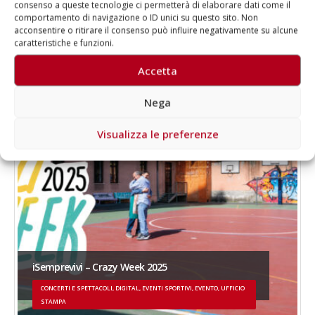
consenso a queste tecnologie ci permetterà di elaborare dati come il
comportamento di navigazione o ID unici su questo sito. Non
acconsentire o ritirare il consenso può influire negativamente su alcune
Ultimi progetti realizzati
caratteristiche e funzioni.
Accetta
Nega
Visualizza le preferenze
iSemprevivi – Crazy Week 2025
CONCERTI E SPETTACOLI, DIGITAL, EVENTI SPORTIVI, EVENTO, UFFICIO
STAMPA