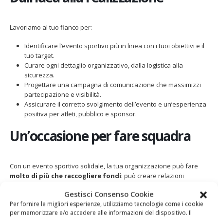
Lavoriamo al tuo fianco per:
Identificare l’evento sportivo più in linea con i tuoi obiettivi e il
tuo target.
Curare ogni dettaglio organizzativo, dalla logistica alla
sicurezza.
Progettare una campagna di comunicazione che massimizzi
partecipazione e visibilità.
Assicurare il corretto svolgimento dell’evento e un’esperienza
positiva per atleti, pubblico e sponsor.
Un’occasione per fare squadra
Con un evento sportivo solidale, la tua organizzazione può fare
molto di più che raccogliere fondi
: può creare relazioni
durature, promuovere uno stile di vita sano e trasmettere valori
Gestisci Consenso Cookie
positivi.
Per fornire le migliori esperienze, utilizziamo tecnologie come i cookie
Insieme possiamo trasformare la tua idea in un’iniziativa capace di
per memorizzare e/o accedere alle informazioni del dispositivo. Il
lasciare il segno nella comunità.