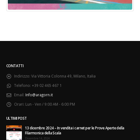
CONTATTI
Indirizzo:
Via Vittoria Colonna 49, Milano, Italia
Telefono:
+39 02 465 467 1
Email:
Info@aragorn.it
Orari:
Lun - Ven / 9:00 AM - 6:00 PM
ULTIMI POST
13 dicembre 2024 – In vendita i carnet per le Prove Aperte della
Filarmonica della Scala
Dicembre 14, 2024