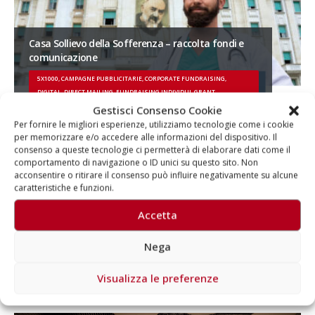
Casa Sollievo della Sofferenza – raccolta fondi e
comunicazione
5X1000, CAMPAGNE PUBBLICITARIE, CORPORATE FUNDRAISING,
DIGITAL, DIRECT MAILING, FUNDRAISING INDIVIDUI, GRANT
FUNDRAISING, IMMAGINE COORDINATA, LASCITI
Gestisci Consenso Cookie
Per fornire le migliori esperienze, utilizziamo tecnologie come i cookie
per memorizzare e/o accedere alle informazioni del dispositivo. Il
consenso a queste tecnologie ci permetterà di elaborare dati come il
comportamento di navigazione o ID unici su questo sito. Non
acconsentire o ritirare il consenso può influire negativamente su alcune
caratteristiche e funzioni.
Accetta
Nega
Campagna “Allarme apnee notturne” di
Fondazione ANDI
Visualizza le preferenze
CAMPAGNE PUBBLICITARIE