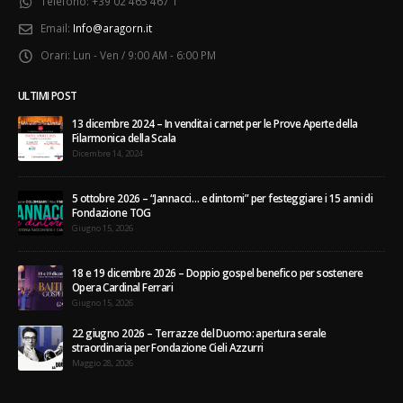
Telefono:
+39 02 465 467 1
Email:
Info@aragorn.it
Orari:
Lun - Ven / 9:00 AM - 6:00 PM
ULTIMI POST
13 dicembre 2024 – In vendita i carnet per le Prove Aperte della
Filarmonica della Scala
Dicembre 14, 2024
5 ottobre 2026 – “Jannacci… e dintorni” per festeggiare i 15 anni di
Fondazione TOG
Giugno 15, 2026
18 e 19 dicembre 2026 – Doppio gospel benefico per sostenere
Opera Cardinal Ferrari
Giugno 15, 2026
22 giugno 2026 – Terrazze del Duomo: apertura serale
straordinaria per Fondazione Cieli Azzurri
Maggio 28, 2026