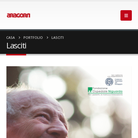
CASA
PORTFOLIO
LASCITI
Lasciti