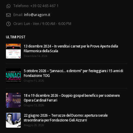
Telefono:
+39 02 465 467 1
Email:
Info@aragorn.it
Orari:
Lun - Ven / 9:00 AM - 6:00 PM
ULTIMI POST
13 dicembre 2024 – In vendita i carnet per le Prove Aperte della
Filarmonica della Scala
Dicembre 14, 2024
5 ottobre 2026 – “Jannacci… e dintorni” per festeggiare i 15 anni di
Fondazione TOG
Giugno 15, 2026
18 e 19 dicembre 2026 – Doppio gospel benefico per sostenere
Opera Cardinal Ferrari
Giugno 15, 2026
22 giugno 2026 – Terrazze del Duomo: apertura serale
straordinaria per Fondazione Cieli Azzurri
Maggio 28, 2026