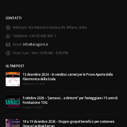
CONTATTI
Indirizzo:
Via Vittoria Colonna 49, Milano, Italia
Telefono:
+39 02 465 467 1
Email:
Info@aragorn.it
Orari:
Lun - Ven / 9:00 AM - 6:00 PM
ULTIMI POST
13 dicembre 2024 – In vendita i carnet per le Prove Aperte della
Filarmonica della Scala
Dicembre 14, 2024
5 ottobre 2026 – “Jannacci… e dintorni” per festeggiare i 15 anni di
Fondazione TOG
Giugno 15, 2026
18 e 19 dicembre 2026 – Doppio gospel benefico per sostenere
Opera Cardinal Ferrari