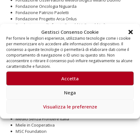
Fondazione Osservatorio Meteorologico Milano Duomo
Fondazione Oncologia Niguarda
Fondazione Patrizio Paoletti
Fondazione Progetto Arca Onlus
Fondazione per l’Infanzia Ronald McDonald Italia
Gestisci Consenso Cookie
Fondazione Rotary Club Milano
Fondazione Santo Versace
Per fornire le migliori esperienze, utilizziamo tecnologie come i cookie
per memorizzare e/o accedere alle informazioni del dispositivo. Il
Fondazione Somaschi
consenso a queste tecnologie ci permetterà di elaborare dati come il
Fondazione IRCCS Ca’ Granda – Ospedale Maggiore Policlinico
comportamento di navigazione o ID unici su questo sito. Non
Fondazione Umberto Veronesi
acconsentire o ritirare il consenso può influire negativamente su alcune
Gruppo di Volontariato Vincenziano
caratteristiche e funzioni.
Help Olly
I Semprevivi
Accetta
Il Manto – Cometa
Impresa Sociale Con i Bambini
Nega
Istituto Auxologico Milano
Istituto dei Ciechi Milano
Visualizza le preferenze
Istituto Per La Ricerca Sociale Coop. Soc.
Lega del Filo d’Oro
Medici Senza Frontiere Italia
Miele in Cooperativa
MSC Foundation